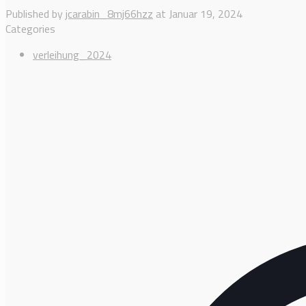
Published by
jcarabin_8mj66hzz
at
Januar 19, 2024
Categories
verleihung_2024