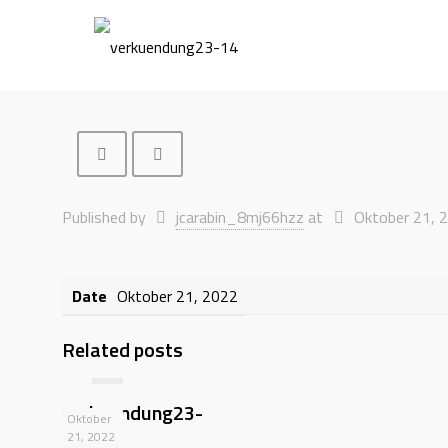
Published by
jcarabin_8mj66hzz
at
Oktober 21, 
Date
Oktober 21, 2022
Related posts
verkuendung23-
Oktober
28
21, 2022