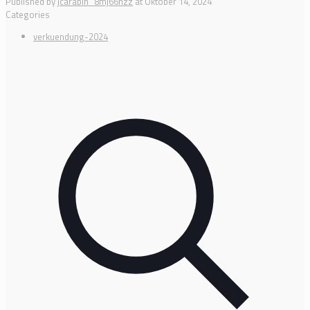
Published by
jcarabin_8mj66hzz
at
Oktober 14, 2024
Categories
verkuendung-2024