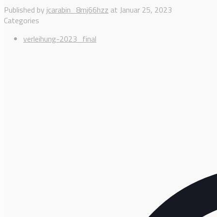
Published by
jcarabin_8mj66hzz
at
Januar 25, 2023
Categories
verleihung-2023_final