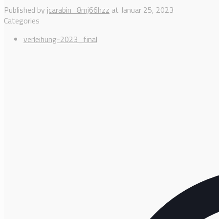
Published by
jcarabin_8mj66hzz
at
Januar 25, 2023
Categories
verleihung-2023_final