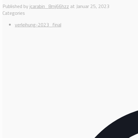
Published by
jcarabin_8mj66hzz
at
Januar 25, 2023
Categories
verleihung-2023_final