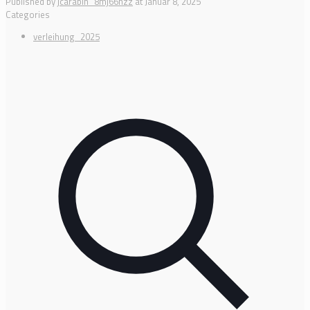
Published by
jcarabin_8mj66hzz
at
Januar 8, 2025
Categories
verleihung_2025