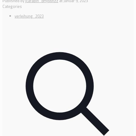
Published by
jcarabin_8mj66hzz
at
Januar 9, 2023
Categories
verleihung_2023