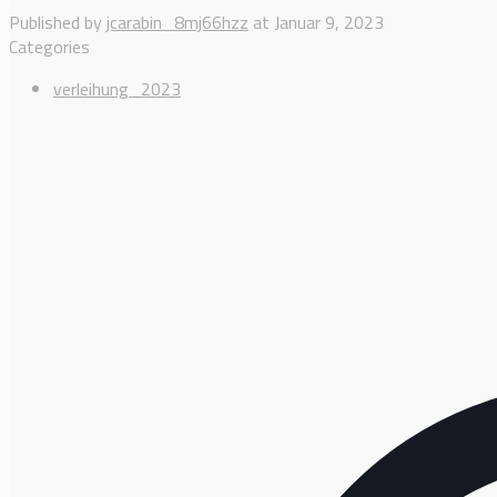
Published by
jcarabin_8mj66hzz
at
Januar 9, 2023
Categories
verleihung_2023