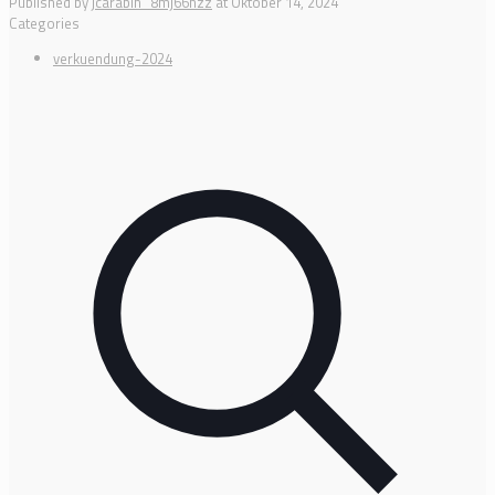
Published by
jcarabin_8mj66hzz
at
Oktober 14, 2024
Categories
verkuendung-2024